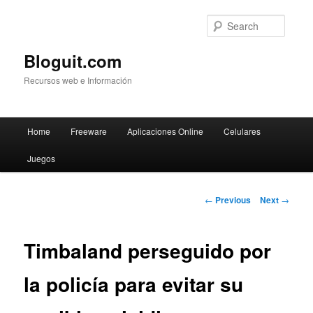
Searc
Bloguit.com
Recursos web e Información
Main
Home
Freeware
Aplicaciones Online
Celulares
Skip
menu
Juegos
to
primary
Post
←
Previous
Next
→
navigation
content
Timbaland perseguido por
la policía para evitar su