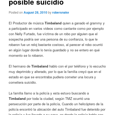
posible suicidio
Posted on
August 28, 2010
by
robersnake
El Productor de música
Timbaland
quien a ganado el grammy y
a participado en varios videos como cantante como por ejemplo
con Nelly Furtado, fue víctima de un robo por alguien que el
sospecha podría ser una persona de su confianza, lo que le
robaron fue un reloj bastante costoso, al parecer el robo ocurrió
en algún lugar donde lo tenía guardado y no se entero en qué
momento se lo robaron.
El hermano de
Timbaland
hablo con el por teléfono y lo escucho
muy deprimido y alterado, por lo que la familia creyó que en el
estado en que se encontraba pudiera cometer una locura y
cometiera suicidio.
La familia llamo a la policía y esta estuvo buscando a
Timbaland
por toda la ciudad, según TMZ ocurrió una
persecución por parte de la policía, Cuando un helicóptero de la
policía encontró la ubicación del auto Timbaland fue detenido por
la policía y fue llevado a su casa, en donde la policía hablo con