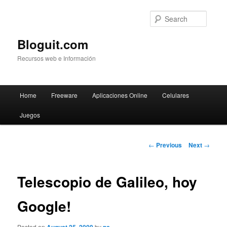
Searc
Bloguit.com
Recursos web e Información
Main
Home
Freeware
Aplicaciones Online
Celulares
Skip
menu
Juegos
to
primary
Post
←
Previous
Next
→
navigation
content
Telescopio de Galileo, hoy
Google!
Posted on
by