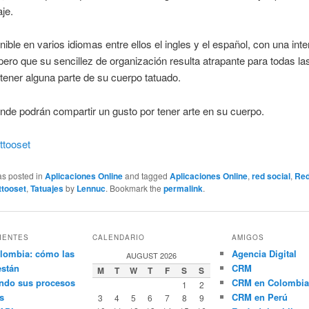
aje.
nible en varios idiomas entre ellos el ingles y el español, con una inte
ero que su sencillez de organización resulta atrapante para todas l
ener alguna parte de su cuerpo tatuado.
onde podrán compartir un gusto por tener arte en su cuerpo.
ttooset
as posted in
Aplicaciones Online
and tagged
Aplicaciones Online
,
red social
,
Re
ttooset
,
Tatuajes
by
Lennuc
. Bookmark the
permalink
.
IENTES
CALENDARIO
AMIGOS
lombia: cómo las
Agencia Digital
AUGUST 2026
están
CRM
M
T
W
T
F
S
S
ndo sus procesos
CRM en Colombia
1
2
s
CRM en Perú
3
4
5
6
7
8
9