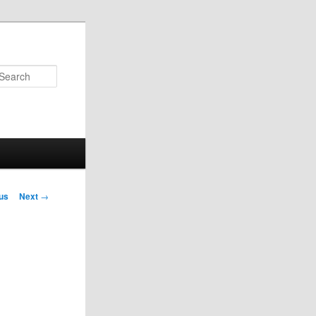
Search
us
Next
→
on