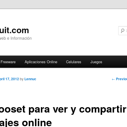
uit.com
web e Información
Freeware
Aplicaciones Online
Celulares
Juegos
Post
←
Previo
pril 17, 2012
by
Lennuc
navigati
tooset para ver y compartir
ajes online