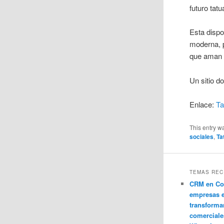
futuro tatu
Esta dispo
moderna, p
que aman t
Un sitio d
Enlace:
Ta
This entry w
sociales
,
Ta
TEMAS REC
CRM en Co
empresas 
transforma
comerciale