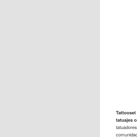
Tattooset
tatuajes o
tatuadores
comunidad,