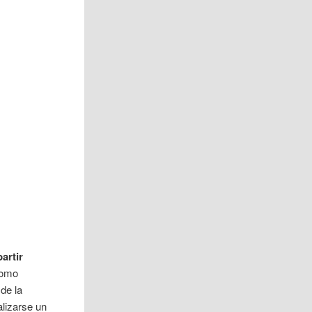
artir
 como
 de la
alizarse un