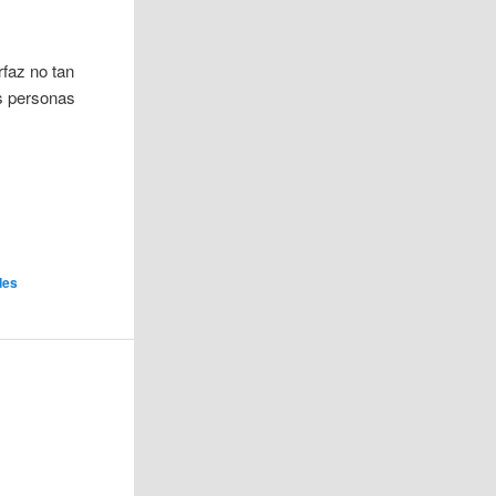
rfaz no tan
as personas
des