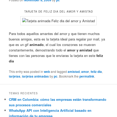
November 8, 2009
pc
TARJETA DE FELIZ DIA DEL AMOR Y AMISTAD
Para todos aquellos amantes del amor y que tienen muchos
buenos amigos, esta es la tarjeta ideal para regalar por mail, ya
que es un gif
animado
, el cual los corazones se mueven
constantemente, demostrando todo el
amor y amistad
que
tienes con las personas que le enviaras la tarjeta en este
feliz
dia
This entry was posted in
web
and tagged
amistad
,
amor
,
feliz dia
,
tarjetas
,
tarjetas animadas
by
pc
. Bookmark the
permalink
.
TEMAS RECIENTES
CRM en Colombia: cómo las empresas están transformando
sus procesos comerciales
WhatsApp API con Inteligencia Artificial basado en
información de tu empresa