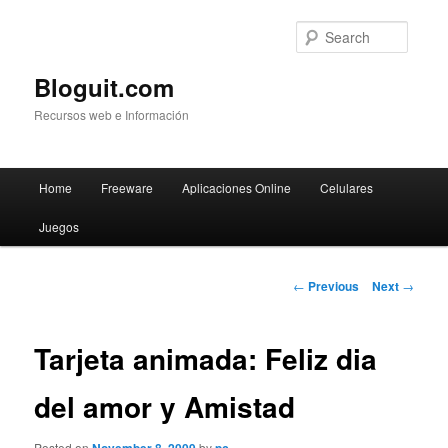
Searc
Bloguit.com
Recursos web e Información
Main
Home
Freeware
Aplicaciones Online
Celulares
Skip
menu
Juegos
to
primary
Post
←
Previous
Next
→
navigation
content
Tarjeta animada: Feliz dia
del amor y Amistad
Posted on
by