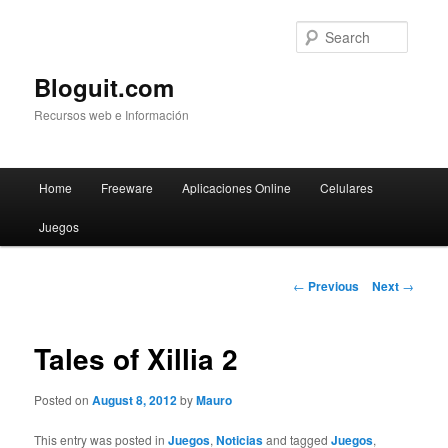
Searc
Bloguit.com
Recursos web e Información
Main
Home
Freeware
Aplicaciones Online
Celulares
Skip
menu
Juegos
to
primary
Post
←
Previous
Next
→
navigation
content
Tales of Xillia 2
Posted on
August 8, 2012
by
Mauro
This entry was posted in
Juegos
,
Noticias
and tagged
Juegos
,