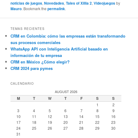
noticias de juegos
,
Novedades
,
Tales of Xillia 2
,
Videojuegos
by
Mauro
. Bookmark the
permalink
.
TEMAS RECIENTES
CRM en Colombia: cómo las empresas están transformando
sus procesos comerciales
WhatsApp API con Inteligencia Artificial basado en
información de tu empresa
CRM en México ¿Cómo elegir?
CRM 2024 para pymes
CALENDARIO
AUGUST 2026
M
T
W
T
F
S
S
1
2
3
4
5
6
7
8
9
10
11
12
13
14
15
16
17
18
19
20
21
22
23
24
25
26
27
28
29
30
31