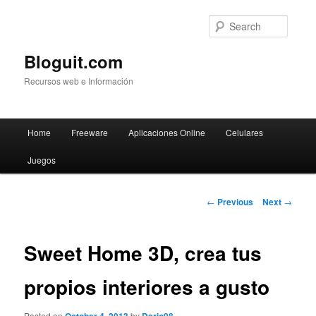
Searc
Bloguit.com
Recursos web e Información
Main
Home
Freeware
Aplicaciones Online
Celulares
Skip
menu
Juegos
to
primary
Post
←
Previous
Next
→
navigation
content
Sweet Home 3D, crea tus
propios interiores a gusto
Posted on
by