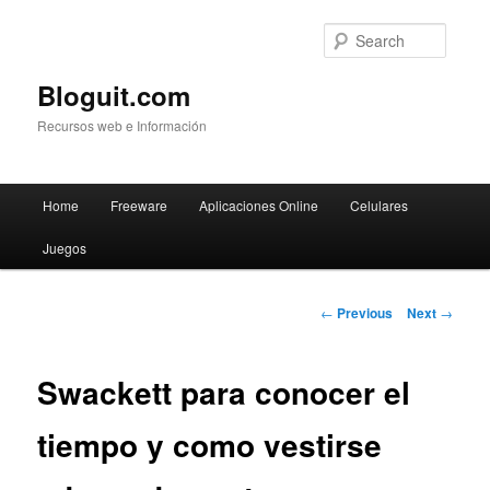
Searc
Bloguit.com
Recursos web e Información
Main
Home
Freeware
Aplicaciones Online
Celulares
Skip
menu
Juegos
to
primary
Post
←
Previous
Next
→
navigation
content
Swackett para conocer el
tiempo y como vestirse