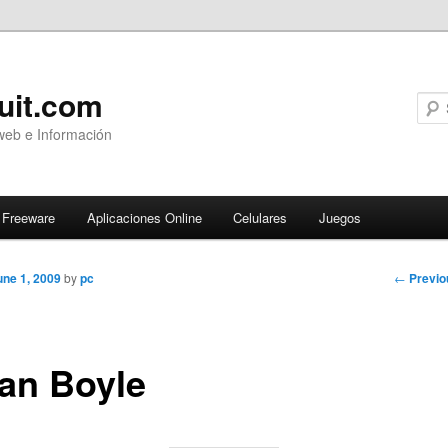
uit.com
web e Información
Freeware
Aplicaciones Online
Celulares
Juegos
Post
←
Previo
une 1, 2009
by
pc
navigati
an Boyle