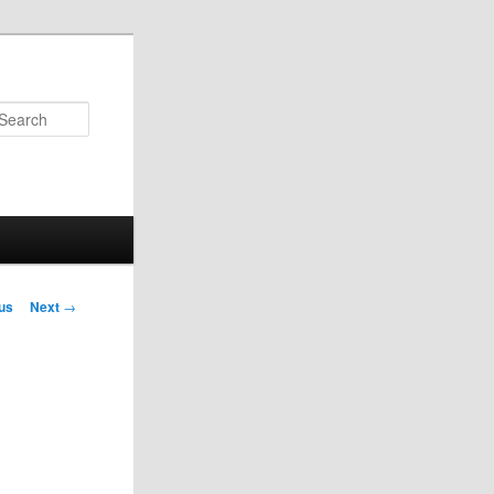
Search
us
Next
→
on