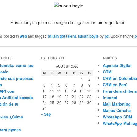
Susan boyle quedo en segundo lugar en britain`s got talent
as posted in
web
and tagged
britain got talent
,
susan boyle
by
pc
. Bookmark the
p
IENTES
CALENDARIO
AMIGOS
lombia: cómo las
Agencia Digital
AUGUST 2026
están
CRM
M
T
W
T
F
S
S
ndo sus procesos
CRM en Colombia
1
2
s
CRM en Perú
3
4
5
6
7
8
9
API con
10
11
12
13
14
15
16
Farándula chilena
17
18
19
20
21
22
23
a Artificial basado
Intranet
24
25
26
27
28
29
30
ción de tu
Mail Marketing
31
Matias Concha
« Sep
éxico ¿Cómo
WhatsApp CRM
WhatsApp Multiag
para pymes