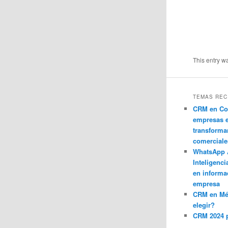
This entry w
TEMAS REC
CRM en Co
empresas 
transforma
comerciale
WhatsApp 
Inteligenci
en informa
empresa
CRM en M
elegir?
CRM 2024 