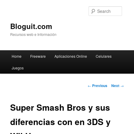
Searc
Bloguit.com
Recursos web e Información
Main
Home
Freeware
Aplicaciones Online
Celulares
Skip
menu
Juegos
to
primary
Post
←
Previous
Next
→
navigation
content
Super Smash Bros y sus
diferencias con en 3DS y