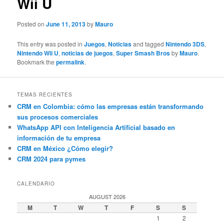
Wii U
Posted on
June 11, 2013
by
Mauro
This entry was posted in
Juegos
,
Noticias
and tagged
Nintendo 3DS
,
Nintendo Wii U
,
noticias de juegos
,
Super Smash Bros
by
Mauro
.
Bookmark the
permalink
.
TEMAS RECIENTES
CRM en Colombia: cómo las empresas están transformando
sus procesos comerciales
WhatsApp API con Inteligencia Artificial basado en
información de tu empresa
CRM en México ¿Cómo elegir?
CRM 2024 para pymes
CALENDARIO
AUGUST 2026
M
T
W
T
F
S
S
1
2