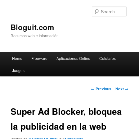
Searc
Bloguit.com
Recursos web e Información
Main
Home
Freeware
Aplicaciones Online
Celulares
Skip
menu
Juegos
to
primary
Post
←
Previous
Next
→
navigation
content
Super Ad Blocker, bloquea
la publicidad en la web
Posted on
by