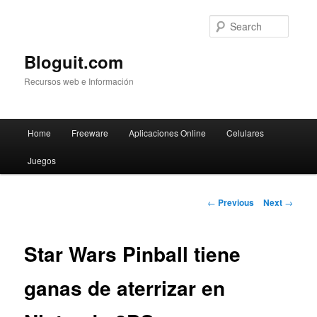
Searc
Bloguit.com
Recursos web e Información
Main
Home
Freeware
Aplicaciones Online
Celulares
Skip
menu
Juegos
to
primary
Post
←
Previous
Next
→
navigation
content
Star Wars Pinball tiene
ganas de aterrizar en