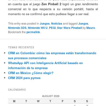
en cuenta que el juego
Zen Pinball 2
logró un gran rendimiento
comercial en lo que respecta a su versión portátil, hasta el
momento no se confirmó que esto pudiese llegar a ser real.
This entry was posted in
Juegos
,
Noticias
and tagged
Juegos
,
Nintendo 3DS
,
Nintendo Wii U
,
PEGI
,
Star Wars Pinaball
by
Mauro
.
Bookmark the
permalink
.
TEMAS RECIENTES
CRM en Colombia: cómo las empresas están transformando
sus procesos comerciales
WhatsApp API con Inteligencia Artificial basado en
información de tu empresa
CRM en México ¿Cómo elegir?
CRM 2024 para pymes
CALENDARIO
AUGUST 2026
M
T
W
T
F
S
S
1
2