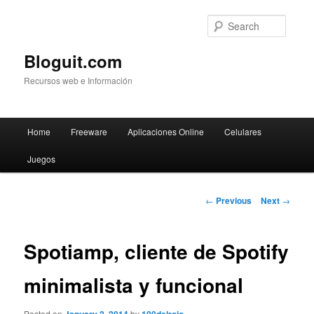
Searc
Bloguit.com
Recursos web e Información
Main
Home
Freeware
Aplicaciones Online
Celulares
Skip
menu
Juegos
to
primary
Post
←
Previous
Next
→
navigation
content
Spotiamp, cliente de Spotify
minimalista y funcional
Posted on
by