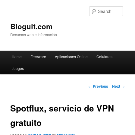
Searc
Bloguit.com
Recursos web e Información
Main
Home
Freeware
Aplicaciones Online
Celulares
Skip
menu
Juegos
to
primary
Post
←
Previous
Next
→
navigation
content
Spotflux, servicio de VPN
gratuito
Posted on
by