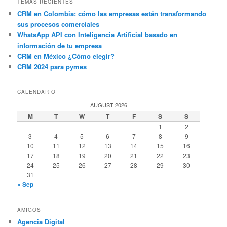
TEMAS RECIENTES
CRM en Colombia: cómo las empresas están transformando
sus procesos comerciales
WhatsApp API con Inteligencia Artificial basado en
información de tu empresa
CRM en México ¿Cómo elegir?
CRM 2024 para pymes
CALENDARIO
AUGUST 2026
M
T
W
T
F
S
S
1
2
3
4
5
6
7
8
9
10
11
12
13
14
15
16
17
18
19
20
21
22
23
24
25
26
27
28
29
30
31
« Sep
AMIGOS
Agencia Digital