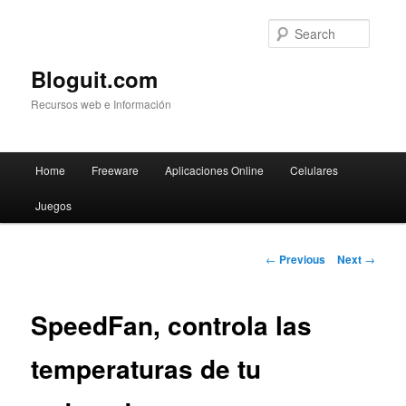
Searc
Bloguit.com
Recursos web e Información
Main
Home
Freeware
Aplicaciones Online
Celulares
Skip
menu
Juegos
to
primary
Post
←
Previous
Next
→
navigation
content
SpeedFan, controla las
temperaturas de tu