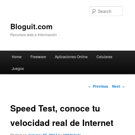
Searc
Bloguit.com
Recursos web e Información
Main
Home
Freeware
Aplicaciones Online
Celulares
Skip
menu
Juegos
to
primary
Post
←
Previous
Next
→
navigation
content
Speed Test, conoce tu
velocidad real de Internet
Posted on
by