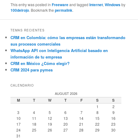
This entry was posted in
Freeware
and tagged
Internet
,
Windows
by
100delrojo
. Bookmark the
permalink
.
TEMAS RECIENTES
CRM en Colombia: cómo las empresas están transformando
sus procesos comerciales
WhatsApp API con Inteligencia Artificial basado en
información de tu empresa
CRM en México ¿Cómo elegir?
CRM 2024 para pymes
CALENDARIO
AUGUST 2026
M
T
W
T
F
S
S
1
2
3
4
5
6
7
8
9
10
11
12
13
14
15
16
17
18
19
20
21
22
23
24
25
26
27
28
29
30
31