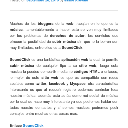
September 26, 2010
Jaime Arevalo
Muchos de los
bloggers
de la
web
trabajan en lo que es la
música
, lamentablemente al hacer esto se ven muy limitados
por los problemas de
derechos de autor
, los servicios que
ofrecen la posibilidad de
subir música
sin que te la borren son
muy limitados, entre ellos esta
SoundClick
.
SoundClick
es una fantástica
aplicación
web
la cual te permite
subir
música
de cualquier tipo a su
sitio web
, luego esta
música la puedes compartir mediante
códigos HTML
o enlaces,
lo mejor de este
sitio web
es que es compatible con redes
sociales como
twitter
,
facebook
y
Myspace
, otra característica
interesante es que al requerir registro podemos controlar toda
nuestro música, además esta actúa como red social de música
por lo cual se hace muy interesante ya que podremos hablar con
todos nuestro contactos y si somos músicos podremos pedir
consejos entre muchas otras cosas mas.
Enlace
SoundClick