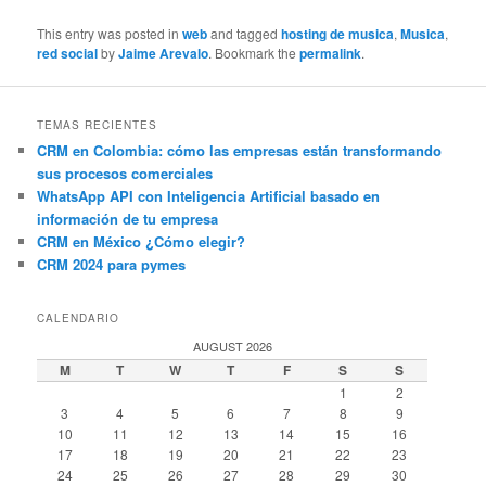
This entry was posted in
web
and tagged
hosting de musica
,
Musica
,
red social
by
Jaime Arevalo
. Bookmark the
permalink
.
TEMAS RECIENTES
CRM en Colombia: cómo las empresas están transformando
sus procesos comerciales
WhatsApp API con Inteligencia Artificial basado en
información de tu empresa
CRM en México ¿Cómo elegir?
CRM 2024 para pymes
CALENDARIO
AUGUST 2026
M
T
W
T
F
S
S
1
2
3
4
5
6
7
8
9
10
11
12
13
14
15
16
17
18
19
20
21
22
23
24
25
26
27
28
29
30