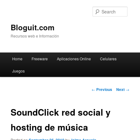
Searc
Bloguit.com
Recursos web e Información
Main
Home
Freeware
Aplicaciones Online
Celulares
Skip
menu
Juegos
to
primary
Post
←
Previous
Next
→
navigation
content
SoundClick red social y
hosting de música
Posted on
by