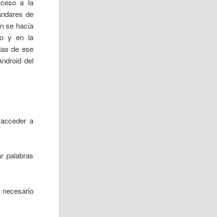
ceso a la
ándares de
ún se hacía
ho y en la
tas de ese
ndroid del
 acceder a
ar palabras
a necesario