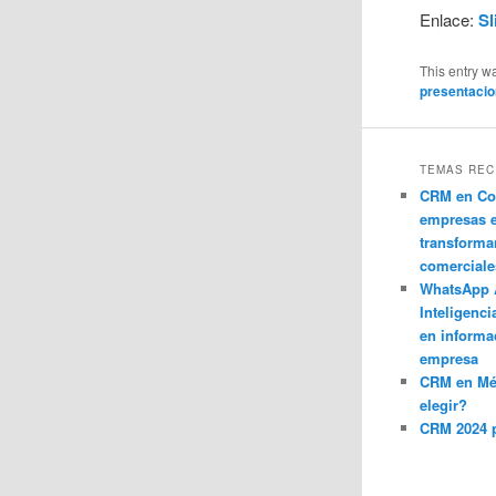
Enlace:
Sl
This entry w
presentacio
TEMAS REC
CRM en Co
empresas 
transforma
comerciale
WhatsApp 
Inteligenci
en informa
empresa
CRM en M
elegir?
CRM 2024 