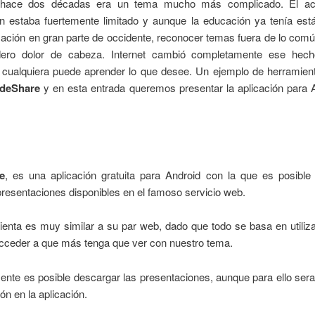
 hace dos décadas era un tema mucho más complicado. El ac
ón estaba fuertemente limitado y aunque la educación ya tenía est
zación en gran parte de occidente, reconocer temas fuera de lo com
ero dolor de cabeza. Internet cambió completamente ese hec
d cualquiera puede aprender lo que desee. Un ejemplo de herramien
ideShare
y en esta entrada queremos presentar la aplicación para A
e
, es una aplicación gratuita para Android con la que es posible
presentaciones disponibles en el famoso servicio web.
enta es muy similar a su par web, dado que todo se basa en utiliz
acceder a que más tenga que ver con nuestro tema.
nte es posible descargar las presentaciones, aunque para ello ser
ión en la aplicación.