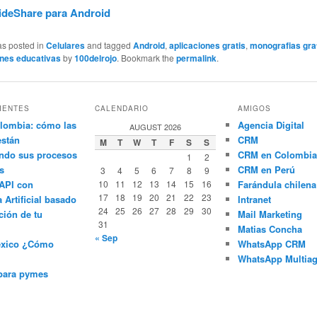
ideShare para Android
as posted in
Celulares
and tagged
Android
,
aplicaciones gratis
,
monografias gra
nes educativas
by
100delrojo
. Bookmark the
permalink
.
IENTES
CALENDARIO
AMIGOS
lombia: cómo las
Agencia Digital
AUGUST 2026
están
CRM
M
T
W
T
F
S
S
ndo sus procesos
CRM en Colombia
1
2
s
CRM en Perú
3
4
5
6
7
8
9
API con
10
11
12
13
14
15
16
Farándula chilena
17
18
19
20
21
22
23
a Artificial basado
Intranet
24
25
26
27
28
29
30
ción de tu
Mail Marketing
31
Matias Concha
« Sep
éxico ¿Cómo
WhatsApp CRM
WhatsApp Multiag
para pymes