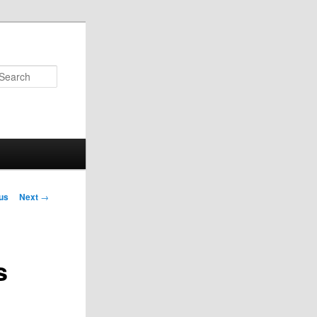
Search
us
Next
→
on
s