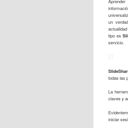
Aprender
informaci
universali
un verdad
actualida
tipo es
Sl
servicio.
SlideShar
todas las 
La herrami
claves y 
Evidenteme
iniciar ses