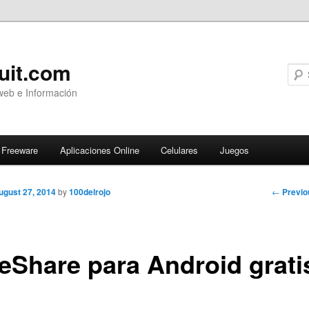
uit.com
web e Información
Freeware
Aplicaciones Online
Celulares
Juegos
Post
←
Previo
ugust 27, 2014
by
100delrojo
navigati
deShare para Android grati