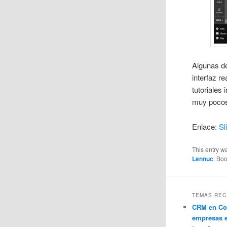
Algunas d
interfaz r
tutoriales
muy pocos
Enlace:
Sl
This entry w
Lennuc
. Bo
TEMAS REC
CRM en Co
empresas 