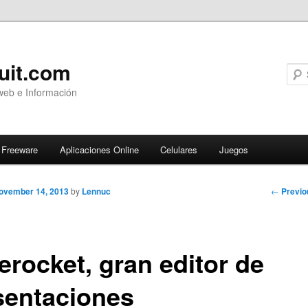
uit.com
web e Información
Freeware
Aplicaciones Online
Celulares
Juegos
Post
←
Previo
ovember 14, 2013
by
Lennuc
navigati
erocket, gran editor de
sentaciones