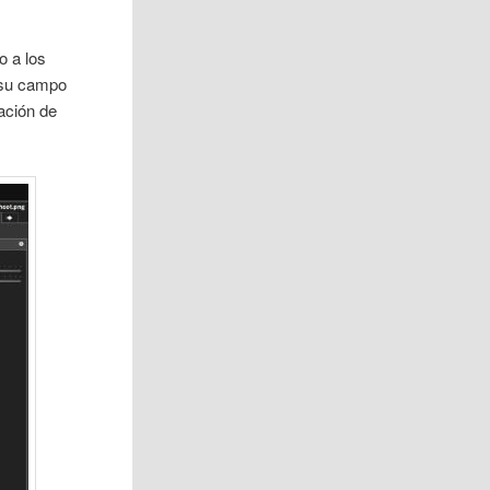
o a los
, su campo
zación de