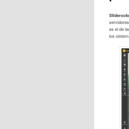
Sliderock
servidores
es el de l
los siste