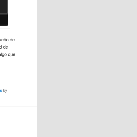
iseño de
d de
algo que
es
by