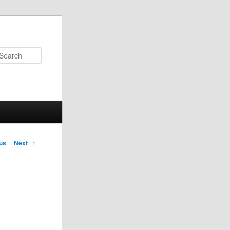
Search
us
Next
→
on