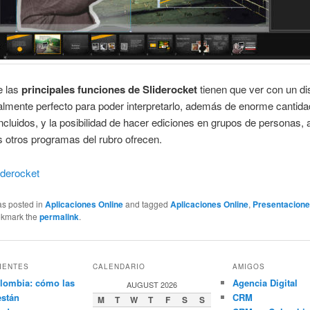
e las
principales funciones de Sliderocket
tienen que ver con un d
ealmente perfecto para poder interpretarlo, además de enorme cantida
 incluidos, y la posibilidad de hacer ediciones en grupos de personas, 
 otros programas del rubro ofrecen.
iderocket
as posted in
Aplicaciones Online
and tagged
Aplicaciones Online
,
Presentacion
okmark the
permalink
.
IENTES
CALENDARIO
AMIGOS
lombia: cómo las
Agencia Digital
AUGUST 2026
están
CRM
M
T
W
T
F
S
S