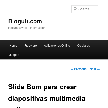
Searc
Bloguit.com
Recursos web e Información
Main
Home
Freeware
Aplicaciones Online
Celulares
Skip
menu
Juegos
to
primary
Post
←
Previous
Next
→
navigation
content
Slide Bom para crear
diapositivas multimedia