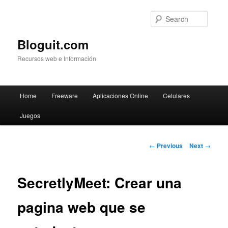
Searc
Bloguit.com
Recursos web e Información
Main
Home
Freeware
Aplicaciones Online
Celulares
Skip
menu
Juegos
to
primary
Post
←
Previous
Next
→
navigation
content
SecretlyMeet: Crear una
pagina web que se