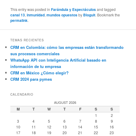
This entry was posted in
Farándula y Espectáculos
and tagged
canal 13
,
inmunidad
,
mundos opuestos
by
Bloguit
. Bookmark the
permalink
.
TEMAS RECIENTES
CRM en Colombia: cómo las empresas están transformando
sus procesos comerciales
WhatsApp API con Inteligencia Artificial basado en
información de tu empresa
CRM en México ¿Cómo elegir?
CRM 2024 para pymes
CALENDARIO
AUGUST 2026
M
T
W
T
F
S
S
1
2
3
4
5
6
7
8
9
10
11
12
13
14
15
16
17
18
19
20
21
22
23