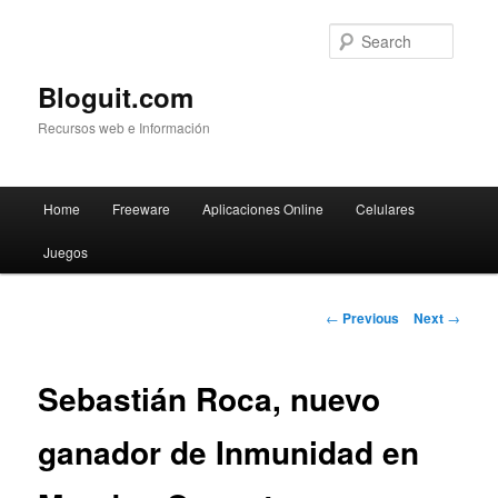
Searc
Bloguit.com
Recursos web e Información
Main
Home
Freeware
Aplicaciones Online
Celulares
Skip
menu
Juegos
to
primary
Post
←
Previous
Next
→
navigation
content
Sebastián Roca, nuevo
ganador de Inmunidad en