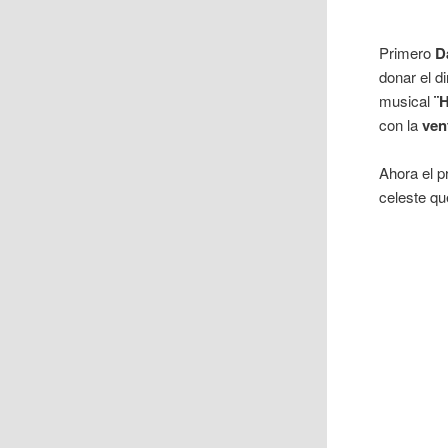
Primero
D
donar el d
musical
¨
con la
ven
Ahora el p
celeste qu