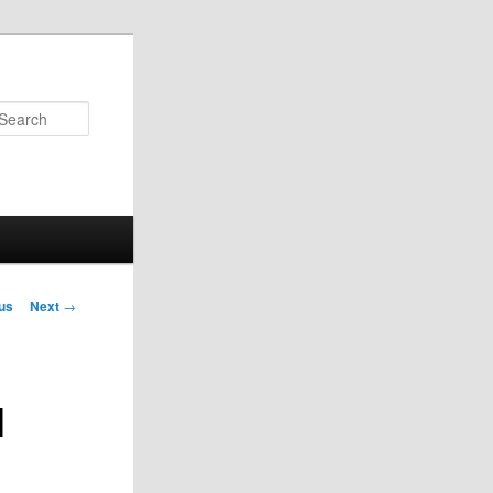
Search
us
Next
→
on
l