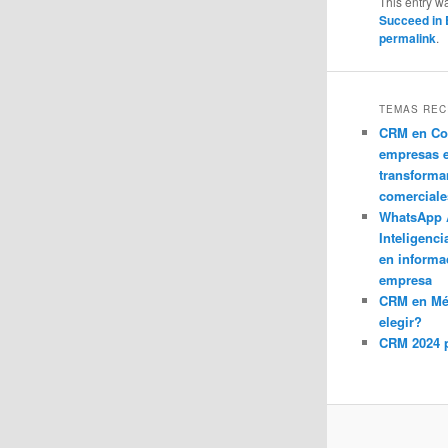
This entry w
Succeed in 
permalink
.
TEMAS REC
CRM en Co
empresas 
transforma
comerciale
WhatsApp 
Inteligenci
en informa
empresa
CRM en M
elegir?
CRM 2024 