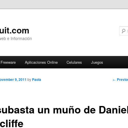
uit.com
web e Información
Freeware
Aplicaciones Online
Celulares
Juegos
Post
←
Previo
ovember 9, 2011
by
Paola
navigati
subasta un muño de Danie
liffe