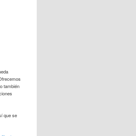
ueda
 Ofrecemos
ro también
ciones
sí que se