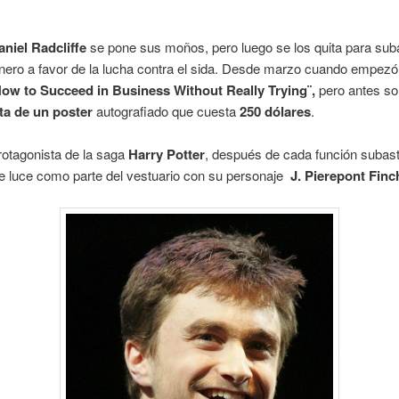
aniel Radcliffe
se pone sus moños, pero luego se los quita para sub
inero a favor de la lucha contra el sida. Desde marzo cuando empezó
How
to Succeed in Business Without Really Trying¨,
pero antes sol
ta de un poster
autografiado que cuesta
250 dólares
.
rotagonista de la saga
Harry Potter
, después de cada función subas
e luce como parte del vestuario con su personaje
J. Pierepont Finc