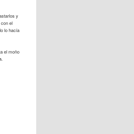
astarlos y
 con el
o lo hacía
ta el moño
h
.