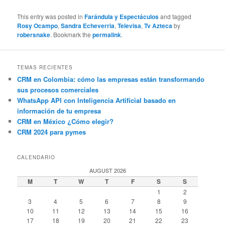
This entry was posted in
Farándula y Espectáculos
and tagged
Rosy Ocampo
,
Sandra Echeverria
,
Televisa
,
Tv Azteca
by
robersnake
. Bookmark the
permalink
.
TEMAS RECIENTES
CRM en Colombia: cómo las empresas están transformando
sus procesos comerciales
WhatsApp API con Inteligencia Artificial basado en
información de tu empresa
CRM en México ¿Cómo elegir?
CRM 2024 para pymes
CALENDARIO
AUGUST 2026
M
T
W
T
F
S
S
1
2
3
4
5
6
7
8
9
10
11
12
13
14
15
16
17
18
19
20
21
22
23