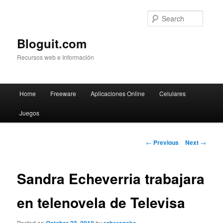
Searc
Bloguit.com
Recursos web e Información
Main
Home
Freeware
Aplicaciones Online
Celulares
Skip
menu
Juegos
to
primary
Post
←
Previous
Next
→
navigation
content
Sandra Echeverria trabajara
en telenovela de Televisa
Posted on
by