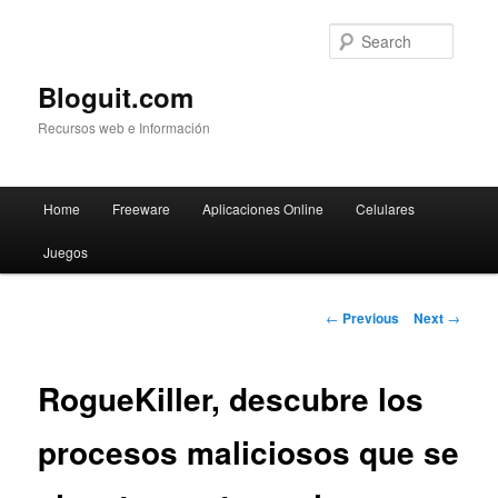
Searc
Bloguit.com
Recursos web e Información
Main
Home
Freeware
Aplicaciones Online
Celulares
Skip
menu
Juegos
to
primary
Post
←
Previous
Next
→
navigation
content
RogueKiller, descubre los
procesos maliciosos que se