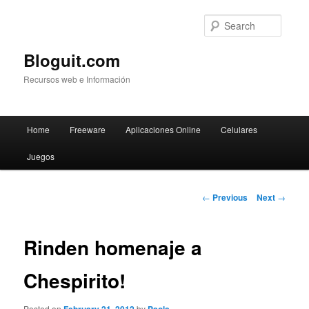
Searc
Bloguit.com
Recursos web e Información
Main
Home
Freeware
Aplicaciones Online
Celulares
Skip
menu
Juegos
to
primary
Post
←
Previous
Next
→
navigation
content
Rinden homenaje a
Chespirito!
Posted on
by