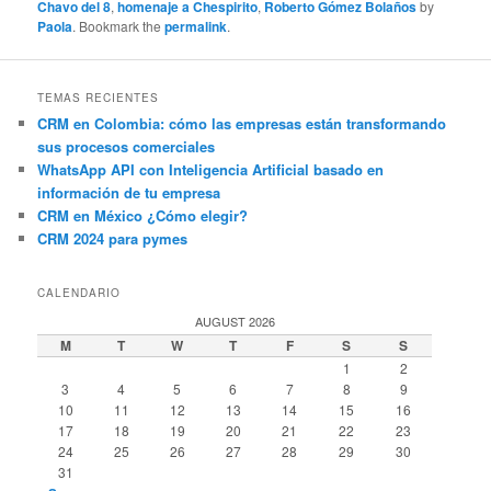
Chavo del 8
,
homenaje a Chespirito
,
Roberto Gómez Bolaños
by
Paola
. Bookmark the
permalink
.
TEMAS RECIENTES
CRM en Colombia: cómo las empresas están transformando
sus procesos comerciales
WhatsApp API con Inteligencia Artificial basado en
información de tu empresa
CRM en México ¿Cómo elegir?
CRM 2024 para pymes
CALENDARIO
AUGUST 2026
M
T
W
T
F
S
S
1
2
3
4
5
6
7
8
9
10
11
12
13
14
15
16
17
18
19
20
21
22
23
24
25
26
27
28
29
30
31