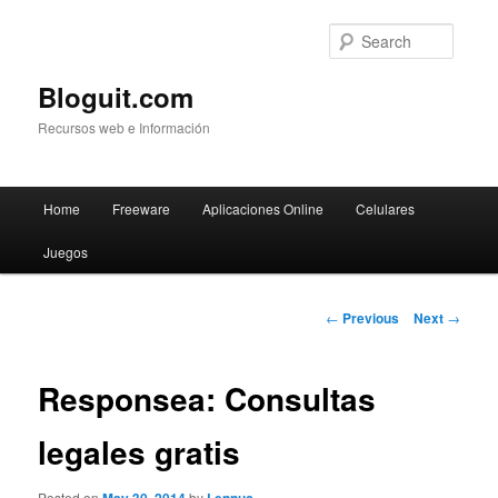
Searc
Bloguit.com
Recursos web e Información
Main
Home
Freeware
Aplicaciones Online
Celulares
Skip
menu
Juegos
to
primary
Post
←
Previous
Next
→
navigation
content
Responsea: Consultas
legales gratis
Posted on
by