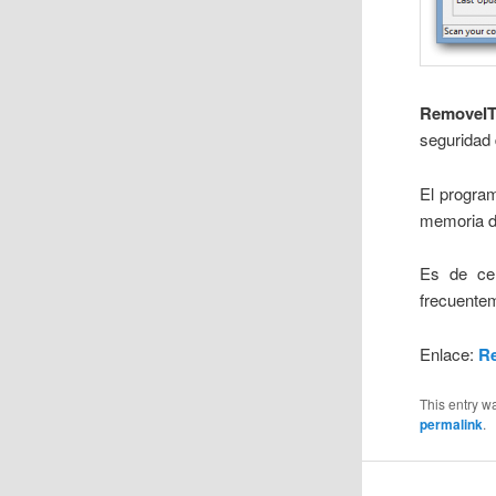
RemoveI
seguridad 
El progra
memoria d
Es de cel
frecuentem
Enlace:
R
This entry w
permalink
.