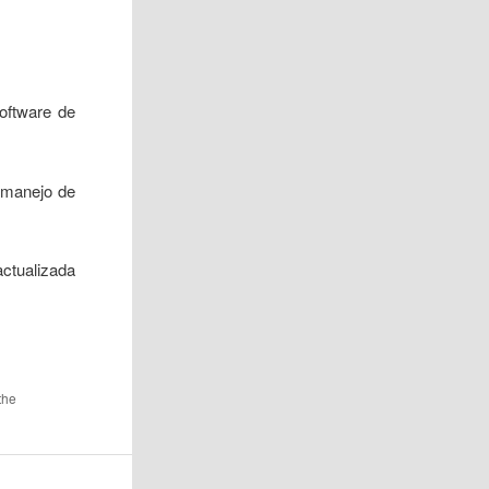
oftware de
 manejo de
ctualizada
the