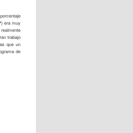
porcentaje
P) era muy
 realmente
ran trabajo
las que un
rograma de