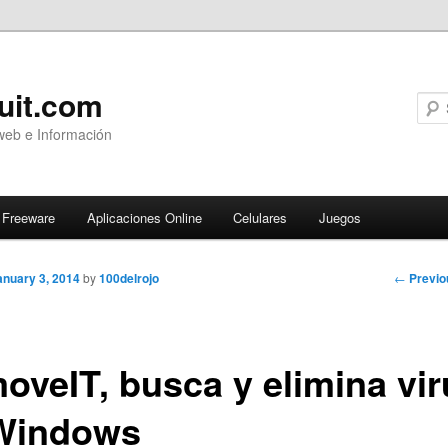
uit.com
web e Información
Freeware
Aplicaciones Online
Celulares
Juegos
Post
←
Previo
anuary 3, 2014
by
100delrojo
navigati
oveIT, busca y elimina vir
Windows