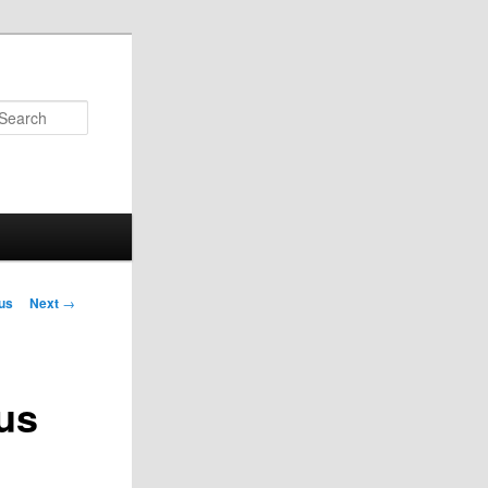
Search
us
Next
→
on
us