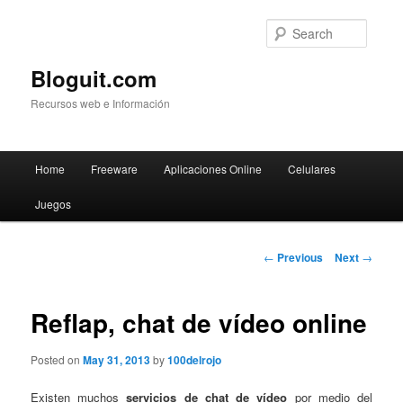
Searc
Bloguit.com
Recursos web e Información
Main
Home
Freeware
Aplicaciones Online
Celulares
Skip
menu
Juegos
to
primary
Post
←
Previous
Next
→
navigation
content
Reflap, chat de vídeo online
Posted on
May 31, 2013
by
100delrojo
Existen muchos
servicios de chat de vídeo
por medio del