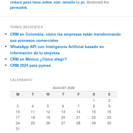
reducir peso fotos online
,
size
,
tamaño
by
pc
. Bookmark the
permalink
.
TEMAS RECIENTES
CRM en Colombia: cómo las empresas están transformando
sus procesos comerciales
WhatsApp API con Inteligencia Artificial basado en
información de tu empresa
CRM en México ¿Cómo elegir?
CRM 2024 para pymes
CALENDARIO
AUGUST 2026
M
T
W
T
F
S
S
1
2
3
4
5
6
7
8
9
10
11
12
13
14
15
16
17
18
19
20
21
22
23
24
25
26
27
28
29
30
31