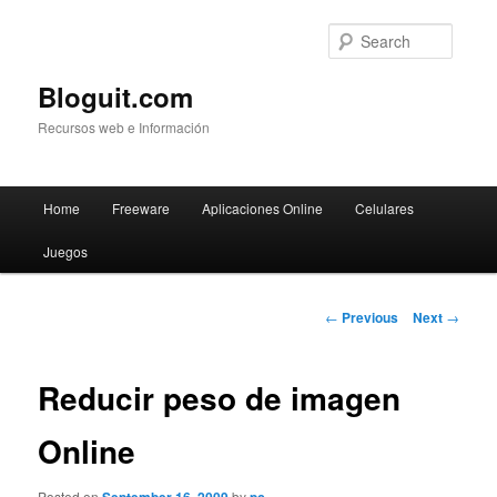
Searc
Bloguit.com
Recursos web e Información
Main
Home
Freeware
Aplicaciones Online
Celulares
Skip
menu
Juegos
to
primary
Post
←
Previous
Next
→
navigation
content
Reducir peso de imagen
Online
Posted on
by