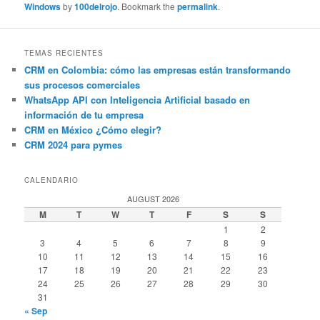
Windows
by
100delrojo
. Bookmark the
permalink
.
TEMAS RECIENTES
CRM en Colombia: cómo las empresas están transformando
sus procesos comerciales
WhatsApp API con Inteligencia Artificial basado en
información de tu empresa
CRM en México ¿Cómo elegir?
CRM 2024 para pymes
CALENDARIO
AUGUST 2026
M
T
W
T
F
S
S
1
2
3
4
5
6
7
8
9
10
11
12
13
14
15
16
17
18
19
20
21
22
23
24
25
26
27
28
29
30
31
« Sep