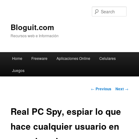
Searc
Bloguit.com
Recursos web e Información
Main
Home
Freeware
Aplicaciones Online
Celulares
Skip
menu
Juegos
to
primary
Post
←
Previous
Next
→
navigation
content
Real PC Spy, espiar lo que
hace cualquier usuario en