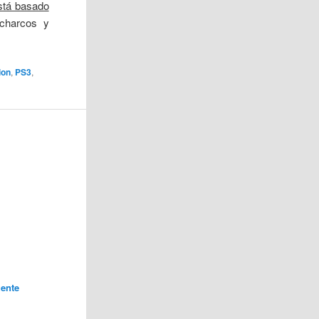
stá basado
 charcos y
ion
,
PS3
,
ente