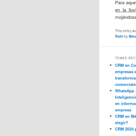
Para aque
en la lluv
mojándose 
This entry w
Rain
by
Mau
TEMAS REC
CRM en Co
empresas 
transforma
comerciale
WhatsApp 
Inteligenci
en informa
empresa
CRM en M
elegir?
CRM 2024 