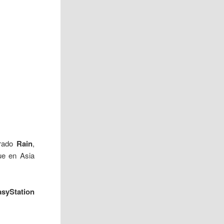
erado
Rain
,
ue en Asia
asyStation