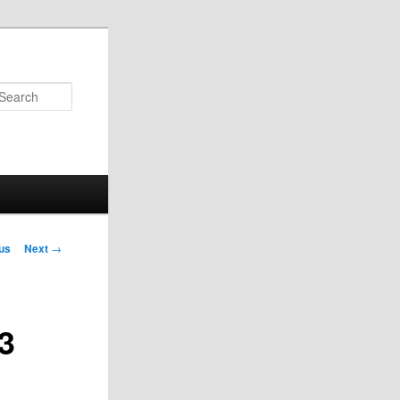
Search
us
Next
→
on
3