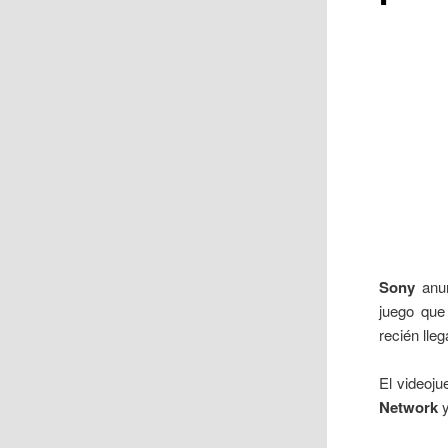
Sony
anun
juego que
recién lle
El videoju
Network
y