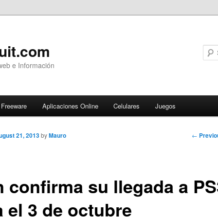
uit.com
web e Información
Freeware
Aplicaciones Online
Celulares
Juegos
Post
←
Previo
ugust 21, 2013
by
Mauro
navigati
n confirma su llegada a PS
 el 3 de octubre