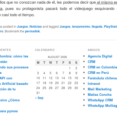
llos que no conozcan nada de él, les podemos decir que
el mismo e
ia
, pues su protagonista pasará todo el videojuego esquivando
casi todo el tiempo.
as posted in
Juegos
,
Noticias
and tagged
Juegos
,
lanzameinto
,
llegada
,
PlayStat
ro
. Bookmark the
permalink
.
IENTES
CALENDARIO
AMIGOS
lombia: cómo las
Agencia Digital
AUGUST 2026
están
CRM
M
T
W
T
F
S
S
ndo sus procesos
CRM en Colombia
1
2
s
CRM en Perú
3
4
5
6
7
8
9
API con
10
11
12
13
14
15
16
Farándula chilena
17
18
19
20
21
22
23
a Artificial basado
Intranet
24
25
26
27
28
29
30
ción de tu
Mail Marketing
31
Matias Concha
« Sep
éxico ¿Cómo
WhatsApp CRM
WhatsApp Multiag
para pymes