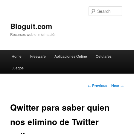
Searc
Bloguit.com
Recursos web e Información
Main
Home
Freeware
Aplicaciones Online
Celulares
Skip
menu
Juegos
to
primary
Post
←
Previous
Next
→
navigation
content
Qwitter para saber quien
nos elimino de Twitter