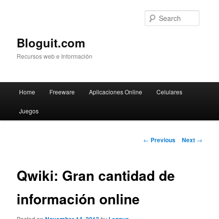
Searc
Bloguit.com
Recursos web e Información
Main
Home
Freeware
Aplicaciones Online
Celulares
Skip
menu
Juegos
to
primary
Post
←
Previous
Next
→
navigation
content
Qwiki: Gran cantidad de
información online
Posted on
by