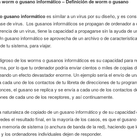
 worm o gusano informático – Definición de worm o gusano
o gusano informático
es similar a un virus por su diseño, y es con
ase de virus. Los gusanos informáticos se propagan de ordenador a 
erencia de un virus, tiene la capacidad a propagarse sin la ayuda de u
n gusano informático se aprovecha de un archivo o de característic
 de tu sistema, para viajar.
igroso de los worms o gusanos informáticos es su capacidad para r
ema, por lo que tu ordenador podría enviar cientos o miles de copias d
ando un efecto devastador enorme. Un ejemplo sería el envío de un
 cada uno de los contactos de tu libreta de direcciones de tu progra
onces, el gusano se replica y se envía a cada uno de los contactos de 
ones de cada uno de los receptores, y así continuamente.
a naturaleza de copiado de un gusano informático y de su capacidad d
redes el resultado final, en la mayoría de los casos, es que el gusa
 memoria de sistema (o anchura de banda de la red), haciendo que 
 y los ordenadores individuales dejen de responder.