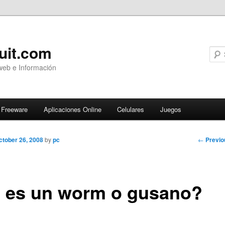
uit.com
web e Información
Freeware
Aplicaciones Online
Celulares
Juegos
Post
←
Previo
ctober 26, 2008
by
pc
navigati
 es un worm o gusano?