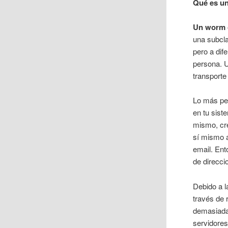
Qué es un
Un worm 
una subcl
pero a dif
persona. U
transporte
Lo más pel
en tu sist
mismo, cre
sí mismo a
email. Ent
de direcci
Debido a l
través de 
demasiada
servidores