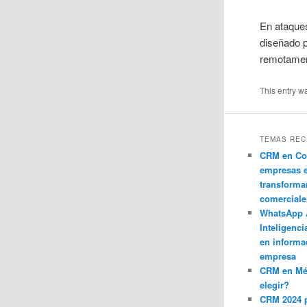
En ataque
diseñado p
remotamen
This entry w
TEMAS REC
CRM en Co
empresas 
transforma
comerciale
WhatsApp 
Inteligenci
en informa
empresa
CRM en M
elegir?
CRM 2024 