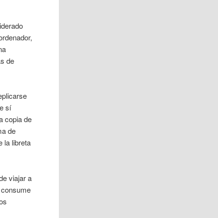
siderado
ordenador,
na
as de
eplicarse
e sí
a copia de
ma de
la libreta
e viajar a
no consume
los