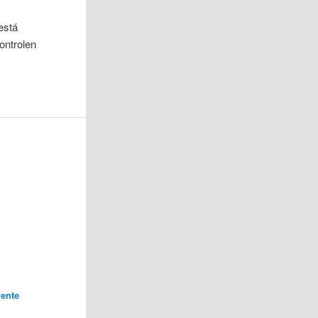
está
ontrolen
ente