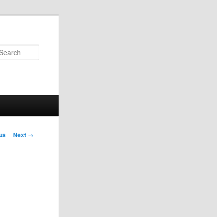
Search
us
Next
→
on