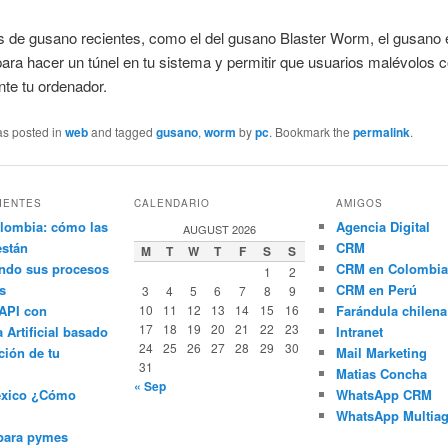
s de gusano recientes, como el del gusano Blaster Worm, el gusano 
ara hacer un túnel en tu sistema y permitir que usuarios malévolos c
te tu ordenador.
as posted in
web
and tagged
gusano
,
worm
by
pc
. Bookmark the
permalink
.
IENTES
CALENDARIO
AMIGOS
lombia: cómo las
Agencia Digital
AUGUST 2026
están
CRM
M
T
W
T
F
S
S
ndo sus procesos
CRM en Colombia
1
2
s
CRM en Perú
3
4
5
6
7
8
9
API con
10
11
12
13
14
15
16
Farándula chilena
17
18
19
20
21
22
23
a Artificial basado
Intranet
24
25
26
27
28
29
30
ción de tu
Mail Marketing
31
Matias Concha
« Sep
éxico ¿Cómo
WhatsApp CRM
WhatsApp Multiag
para pymes