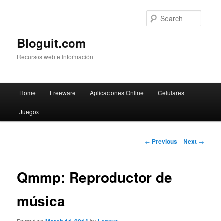
Searc
Bloguit.com
Recursos web e Información
Main
Home
Freeware
Aplicaciones Online
Celulares
Skip
menu
Juegos
to
primary
Post
←
Previous
Next
→
navigation
content
Qmmp: Reproductor de
música
Posted on
by