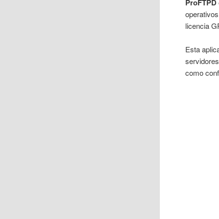
ProFTPD
operativos
licencia G
Esta apli
servidore
como conf