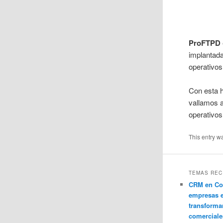
ProFTPD
implantada
operativos
Con esta 
vallamos a
operativos
This entry w
TEMAS REC
CRM en Co
empresas 
transforma
comerciale