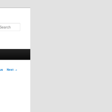
Search
us
Next
→
on