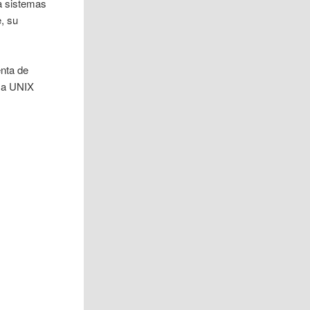
a sistemas
, su
enta de
ma UNIX