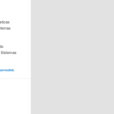
sticas
istemas
do
a Sistemas
permalink
.