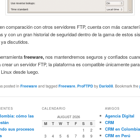
en comparación con otros servidores FTP, cuenta con más caracterí
s y con un gran historial de seguridad dentro de la gama de estos s
 ya discutidos.
herramienta
freeware,
nos mantendremos seguros y confiados cuan
 crear un servidor FTP, la plataforma es compatible únicamente par
 Linux desde luego.
as posted in
Freeware
and tagged
Freeware
,
ProFTPD
by
Dario08
. Bookmark the
IENTES
CALENDARIO
AMIGOS
lombia: cómo las
Agencia Digital
AUGUST 2026
están
CRM
M
T
W
T
F
S
S
ndo sus procesos
CRM en Colombia
1
2
s
CRM en Perú
3
4
5
6
7
8
9