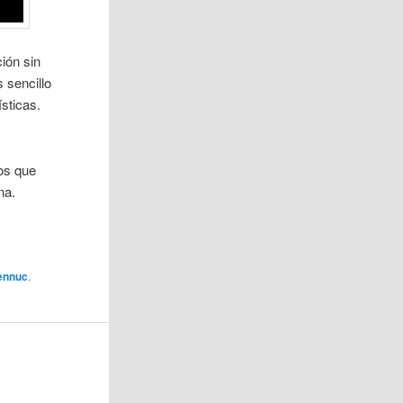
ión sin
s sencillo
sticas.
dos que
na.
ennuc
.