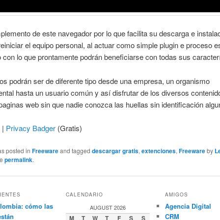
lemento de este navegador por lo que facilita su descarga e instalac
reiniciar el equipo personal, al actuar como simple plugin e proceso e
 con lo que prontamente podrán beneficiarse con todas sus caracterí
os podrán ser de diferente tipo desde una empresa, un organismo
tal hasta un usuario común y así disfrutar de los diversos conteni
 paginas web sin que nadie conozca las huellas sin identificación algu
 |
Privacy Badger
(Gratis)
as posted in
Freeware
and tagged
descargar gratis
,
extenciones
,
Freeware
by
L
he
permalink
.
IENTES
CALENDARIO
AMIGOS
lombia: cómo las
Agencia Digital
AUGUST 2026
están
CRM
M
T
W
T
F
S
S