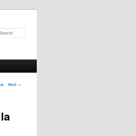
Search
us
Next
→
on
la