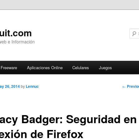
uit.com
web e Información
Freeware
Aplicaciones Online
Celulares
Juegos
Post
←
Previo
ay 26, 2014
by
Lennuc
navigati
vacy Badger: Seguridad en 
exión de Firefox