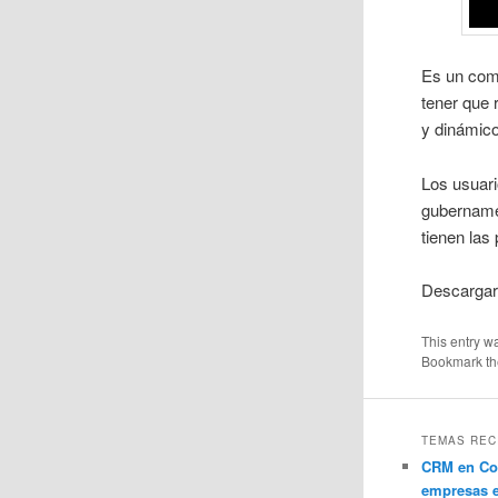
Es un comp
tener que 
y dinámico
Los usuari
gubernamen
tienen las
Descargar
This entry w
Bookmark t
TEMAS REC
CRM en Co
empresas 