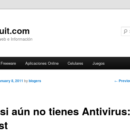
uit.com
web e Información
Freeware
Aplicaciones Online
Celulares
Juegos
Post
←
Previo
anuary 8, 2011
by
blogers
navigati
si aún no tienes Antivirus
st