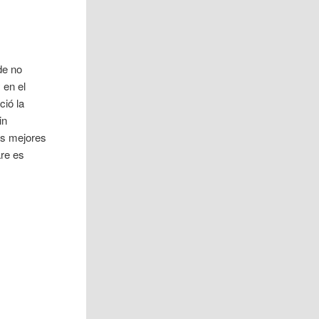
de no
 en el
ió la
in
as mejores
are es