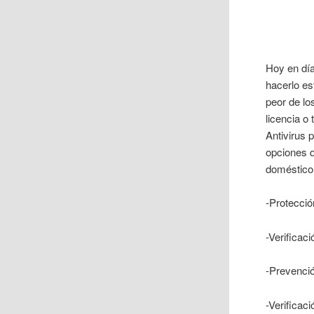
Hoy en dí
hacerlo es
peor de l
licencia o
Antivirus 
opciones q
doméstico
-Protecció
-Verificac
-Prevenció
-Verificaci