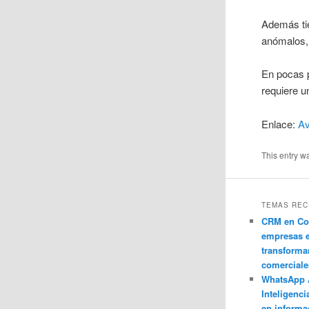
Además ti
anómalos, 
En pocas p
requiere u
Enlace:
Av
This entry w
TEMAS REC
CRM en Co
empresas 
transforma
comerciale
WhatsApp 
Inteligenci
en informa