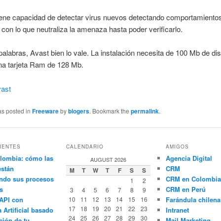
ene capacidad de detectar virus nuevos detectando comportamiento
con lo que neutraliza la amenaza hasta poder verificarlo.
alabras, Avast bien lo vale. La instalación necesita de 100 Mb de di
na tarjeta Ram de 128 Mb.
ast
as posted in
Freeware
by
blogers
. Bookmark the
permalink
.
IENTES
CALENDARIO
AMIGOS
lombia: cómo las
Agencia Digital
AUGUST 2026
están
CRM
M
T
W
T
F
S
S
ndo sus procesos
CRM en Colombia
1
2
s
CRM en Perú
3
4
5
6
7
8
9
API con
10
11
12
13
14
15
16
Farándula chilena
17
18
19
20
21
22
23
a Artificial basado
Intranet
24
25
26
27
28
29
30
ción de tu
Mail Marketing