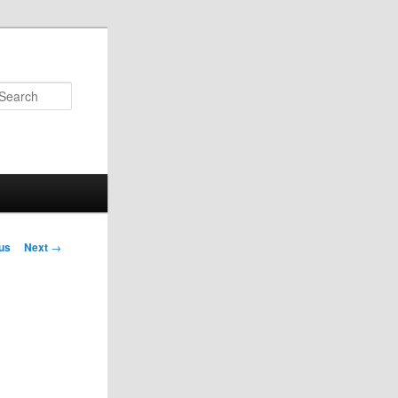
Search
us
Next
→
on
: