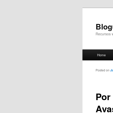
Blog
Recursos 
Main
Home
Skip
menu
to
Posted on
J
primary
Por 
content
Ava