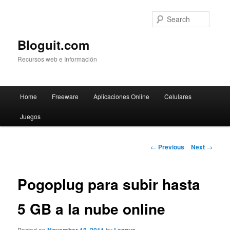
Searc
Bloguit.com
Recursos web e Información
Main
Home
Freeware
Aplicaciones Online
Celulares
Skip
menu
Juegos
to
primary
Post
←
Previous
Next
→
navigation
content
Pogoplug para subir hasta
5 GB a la nube online
Posted on
by