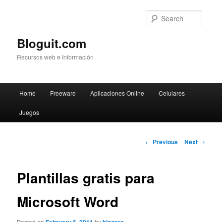
Searc
Bloguit.com
Recursos web e Información
Main
Home
Freeware
Aplicaciones Online
Celulares
Skip
menu
Juegos
to
primary
Post
←
Previous
Next
→
navigation
content
Plantillas gratis para
Microsoft Word
Posted on
by