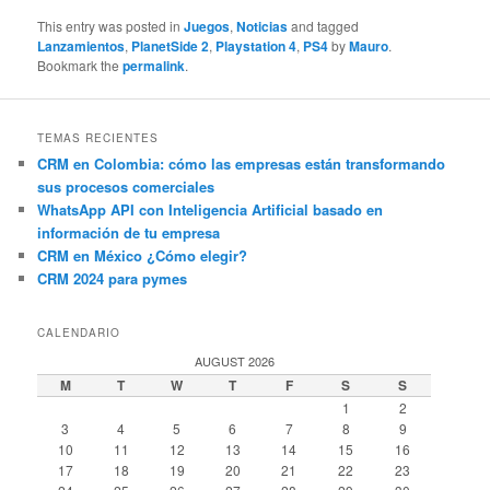
This entry was posted in
Juegos
,
Noticias
and tagged
Lanzamientos
,
PlanetSide 2
,
Playstation 4
,
PS4
by
Mauro
.
Bookmark the
permalink
.
TEMAS RECIENTES
CRM en Colombia: cómo las empresas están transformando
sus procesos comerciales
WhatsApp API con Inteligencia Artificial basado en
información de tu empresa
CRM en México ¿Cómo elegir?
CRM 2024 para pymes
CALENDARIO
AUGUST 2026
M
T
W
T
F
S
S
1
2
3
4
5
6
7
8
9
10
11
12
13
14
15
16
17
18
19
20
21
22
23