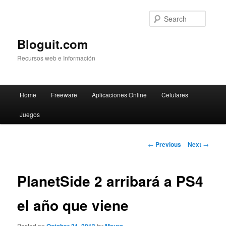
Searc
Bloguit.com
Recursos web e Información
Main
Home
Freeware
Aplicaciones Online
Celulares
Skip
menu
Juegos
to
primary
Post
←
Previous
Next
→
navigation
content
PlanetSide 2 arribará a PS4
el año que viene
Posted on
by