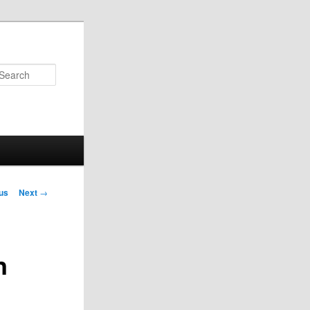
Search
us
Next
→
on
n