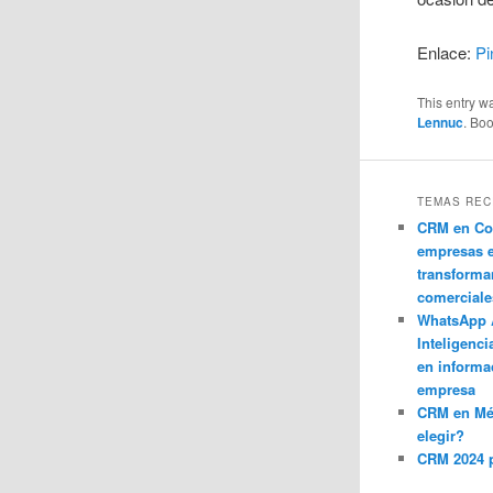
Enlace:
Pi
This entry w
Lennuc
. Bo
TEMAS REC
CRM en Co
empresas 
transforma
comerciale
WhatsApp 
Inteligenci
en informa
empresa
CRM en M
elegir?
CRM 2024 