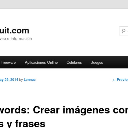
uit.com
web e Información
Freeware
Aplicaciones Online
Celulares
Juegos
Post
←
Previo
ay 29, 2014
by
Lennuc
navigati
words: Crear imágenes co
s y frases