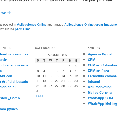
nwords
as posted in
Aplicaciones Online
and tagged
Aplicaciones Online
,
crear imagen
okmark the
permalink
.
IENTES
CALENDARIO
AMIGOS
lombia: cómo las
Agencia Digital
AUGUST 2026
están
CRM
M
T
W
T
F
S
S
ndo sus procesos
CRM en Colombia
1
2
s
CRM en Perú
3
4
5
6
7
8
9
API con
10
11
12
13
14
15
16
Farándula chilena
17
18
19
20
21
22
23
a Artificial basado
Intranet
24
25
26
27
28
29
30
ción de tu
Mail Marketing
31
Matias Concha
« Sep
éxico ¿Cómo
WhatsApp CRM
WhatsApp Multiag
para pymes