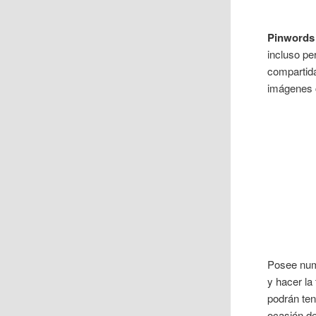
Pinwords
incluso pe
compartida
imágenes c
Posee num
y hacer la
podrán ten
ocasión de