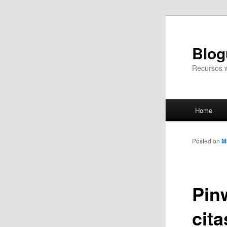
Blog
Recursos 
Main
Home
Skip
menu
to
Posted on
M
primary
Pin
content
cita