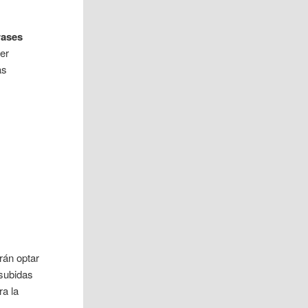
rases
ser
as
rán optar
 subidas
ra la