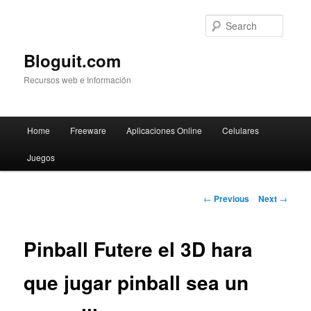
Searc
Bloguit.com
Recursos web e Información
Main
Home
Freeware
Aplicaciones Online
Celulares
Skip
menu
Juegos
to
primary
Post
←
Previous
Next
→
navigation
content
Pinball Futere el 3D hara
que jugar pinball sea un