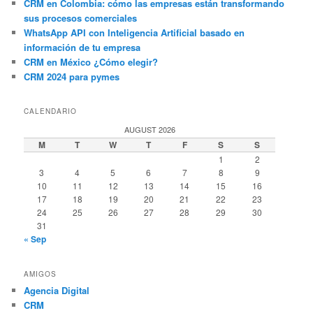
CRM en Colombia: cómo las empresas están transformando
sus procesos comerciales
WhatsApp API con Inteligencia Artificial basado en
información de tu empresa
CRM en México ¿Cómo elegir?
CRM 2024 para pymes
CALENDARIO
AUGUST 2026
M
T
W
T
F
S
S
1
2
3
4
5
6
7
8
9
10
11
12
13
14
15
16
17
18
19
20
21
22
23
24
25
26
27
28
29
30
31
« Sep
AMIGOS
Agencia Digital
CRM