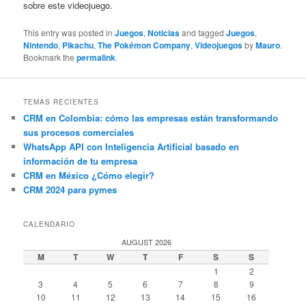
sobre este videojuego.
This entry was posted in
Juegos
,
Noticias
and tagged
Juegos
,
Nintendo
,
Pikachu
,
The Pokémon Company
,
Videojuegos
by
Mauro
.
Bookmark the
permalink
.
TEMAS RECIENTES
CRM en Colombia: cómo las empresas están transformando
sus procesos comerciales
WhatsApp API con Inteligencia Artificial basado en
información de tu empresa
CRM en México ¿Cómo elegir?
CRM 2024 para pymes
CALENDARIO
AUGUST 2026
M
T
W
T
F
S
S
1
2
3
4
5
6
7
8
9
10
11
12
13
14
15
16