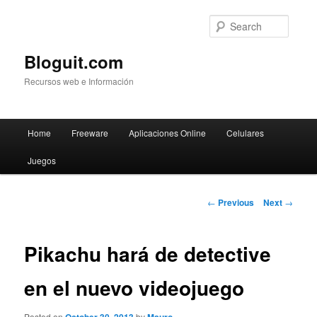
Searc
Bloguit.com
Recursos web e Información
Main
Home
Freeware
Aplicaciones Online
Celulares
Skip
menu
Juegos
to
primary
Post
←
Previous
Next
→
navigation
content
Pikachu hará de detective
en el nuevo videojuego
Posted on
by