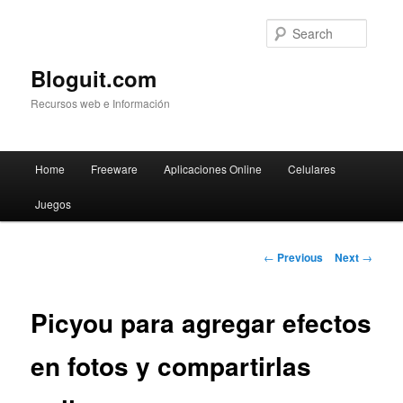
Searc
Bloguit.com
Recursos web e Información
Main
Home
Freeware
Aplicaciones Online
Celulares
Skip
menu
Juegos
to
primary
Post
←
Previous
Next
→
navigation
content
Picyou para agregar efectos
en fotos y compartirlas