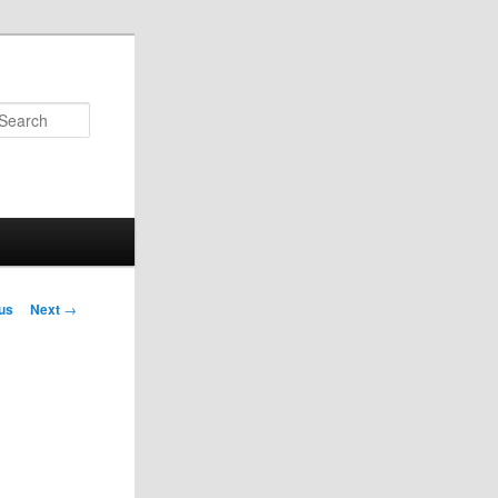
Search
us
Next
→
on