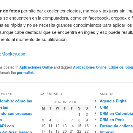
r de fotos
permite dar excelentes efectos, marcos y texturas sin im
 se encuentren en la computadora, como en faceboook, dropbox o fl
ga es rápida y no se necesita grandes conocimientos para aplicar los 
aunque cabe destacar que se encuentra en ingles y eso puede result
ento al momento de su utilización.
icMonkey.com
as posted in
Aplicaciones Online
and tagged
Aplicaciones Online
,
Editor de foto
okmark the
permalink
.
IENTES
CALENDARIO
AMIGOS
lombia: cómo las
Agencia Digital
AUGUST 2026
están
CRM
M
T
W
T
F
S
S
ndo sus procesos
CRM en Colombia
1
2
s
CRM en Perú
3
4
5
6
7
8
9
API con
10
11
12
13
14
15
16
Farándula chilena
17
18
19
20
21
22
23
a Artificial basado
Intranet