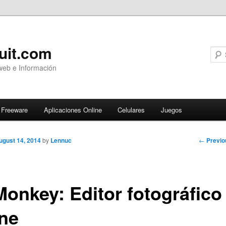
uit.com
web e Información
Freeware
Aplicaciones Online
Celulares
Juegos
Post
←
Previo
ugust 14, 2014
by
Lennuc
navigati
Monkey: Editor fotográfico
ine