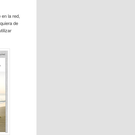
en la red,
iquiera de
ilizar