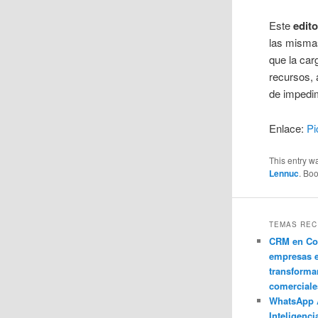
Este
edito
las mismas
que la car
recursos, 
de impedim
Enlace:
P
This entry w
Lennuc
. Bo
TEMAS REC
CRM en Co
empresas 
transforma
comerciale
WhatsApp 
Inteligenci