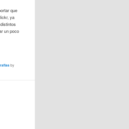
portar que
ickr, ya
distintos
ar un poco
grafias
by