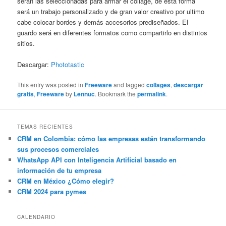
serán las seleccionadas para armar el collage, de esta forma
será un trabajo personalizado y de gran valor creativo por ultimo
cabe colocar bordes y demás accesorios prediseñados. El
guardo será en diferentes formatos como compartirlo en distintos
sitios.
Descargar:
Phototastic
This entry was posted in
Freeware
and tagged
collages
,
descargar
gratis
,
Freeware
by
Lennuc
. Bookmark the
permalink
.
TEMAS RECIENTES
CRM en Colombia: cómo las empresas están transformando
sus procesos comerciales
WhatsApp API con Inteligencia Artificial basado en
información de tu empresa
CRM en México ¿Cómo elegir?
CRM 2024 para pymes
CALENDARIO