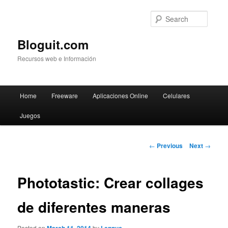
Searc
Bloguit.com
Recursos web e Información
Main
Home
Freeware
Aplicaciones Online
Celulares
Skip
menu
Juegos
to
primary
Post
←
Previous
Next
→
navigation
content
Phototastic: Crear collages
de diferentes maneras
Posted on
by