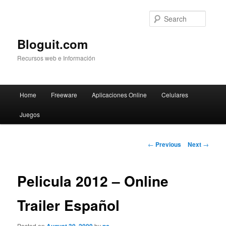
Searc
Bloguit.com
Recursos web e Información
Main
Home
Freeware
Aplicaciones Online
Celulares
Skip
menu
Juegos
to
primary
Post
←
Previous
Next
→
navigation
content
Pelicula 2012 – Online
Trailer Español
Posted on
by