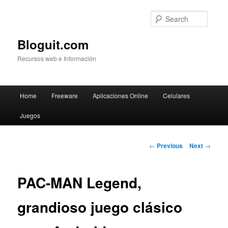
Searc
Bloguit.com
Recursos web e Información
Main
Home
Freeware
Aplicaciones Online
Celulares
Skip
menu
Juegos
to
primary
Post
←
Previous
Next
→
navigation
content
PAC-MAN Legend,
grandioso juego clásico