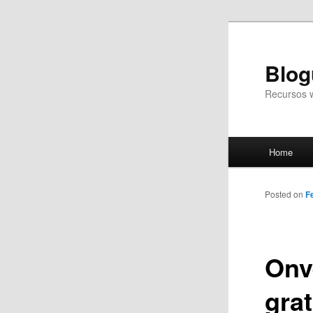
Blog
Recursos 
Main
Home
Skip
menu
to
Posted on
F
primary
Onv
content
grat