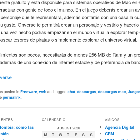
nte gratuito y esta disponible para sistemas operativos de Mac en 
eractuar con gente de todo el mundo. En el juego deberás crear un av
 personaje que te representará, además contarás con una casa la cu
tu gusto
.
Onverse te permitirá crear un personaje y vestirlo y hacerlo
, una vez hecho podrás empezar en el mundo virtual a explorar temp
buscar tesoros de piratas o simplemente explorar el universo virtual.
rimientos son pocos, necesitarás de menos 256 MB de Ram y un pr
además de una conexión de Internet estable y de preferencia de ban
verse
as posted in
Freeware
,
web
and tagged
chat
,
descargas
,
descargas mac
,
Juego
he
permalink
.
IENTES
CALENDARIO
AMIGOS
lombia: cómo las
Agencia Digital
AUGUST 2026
están
CRM
M
T
W
T
F
S
S