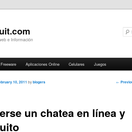
uit.com
web e Información
Freeware
Aplicaciones Online
Celulares
Juegos
Post
←
Previo
ebruary 10, 2011
by
blogers
navigati
erse un chatea en línea y
uito