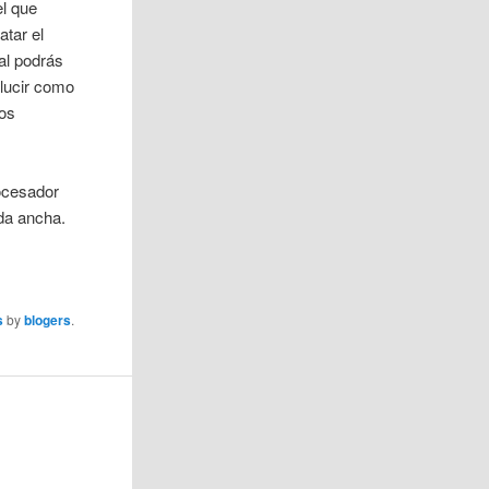
el que
atar el
al podrás
 lucir como
los
ocesador
da ancha.
s
by
blogers
.