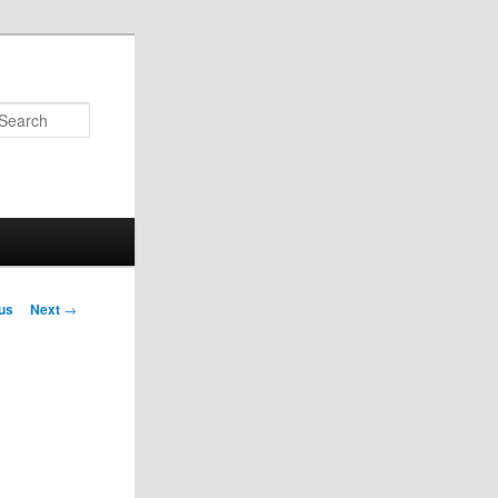
Search
us
Next
→
on