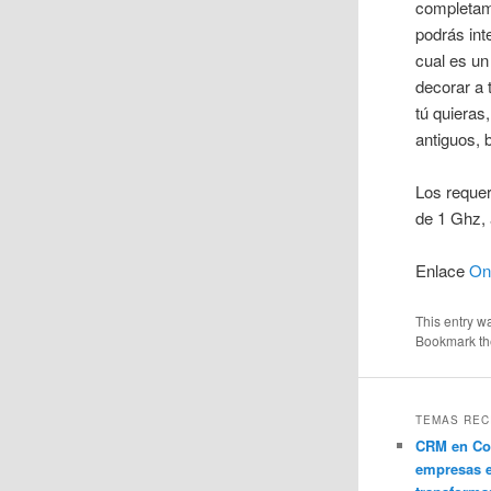
completame
podrás int
cual es un
decorar a 
tú quieras
antiguos, 
Los reque
de 1 Ghz, 
Enlace
On
This entry w
Bookmark t
TEMAS REC
CRM en Co
empresas 